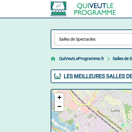
QuiVeutLeProgramme.fr
Salles de 
LES MEILLEURES SALLES D
+
−