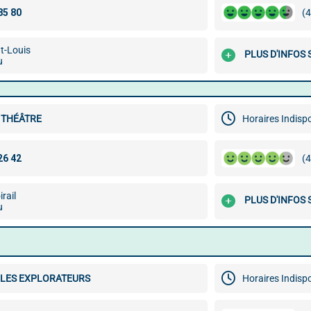
(4
t-Louis
PLUS D'INFOS 
u
 THÉÂTRE
Horaires Indisp
(4
irail
PLUS D'INFOS 
u
 LES EXPLORATEURS
Horaires Indisp