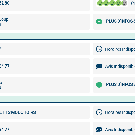
(4
 Loup
PLUS D'INFOS 
u
V
Horaires Indisp
Avis Indisponibl
a
PLUS D'INFOS 
u
PETITS MOUCHOIRS
Horaires Indisp
Avis Indisponibl