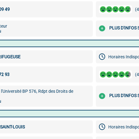
(4
teur
PLUS D'INFOS 
u
RIFUGEUSE
Horaires Indisp
(4
l'Université BP 576, Rdpt des Droits de
PLUS D'INFOS 
u
SAINT-LOUIS
Horaires Indisp