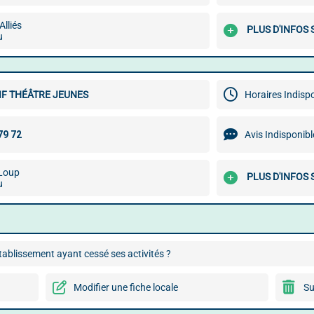
Alliés
PLUS D'INFOS 
u
IF THÉÂTRE JEUNES
Horaires Indisp
Avis Indisponibl
 Loup
PLUS D'INFOS 
u
ablissement ayant cessé ses activités ?
Modifier une fiche locale
Su