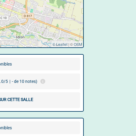
© Leaflet
|
©
OSM
onibles
.0/5
|
- de 10 notes)
SUR CETTE SALLE
onibles