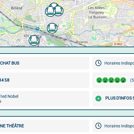
 CHAT BUS
Horaires Indisp
(5
fred Nobel
PLUS D'INFOS 
u
ÈNE THÉÂTRE
Horaires Indisp