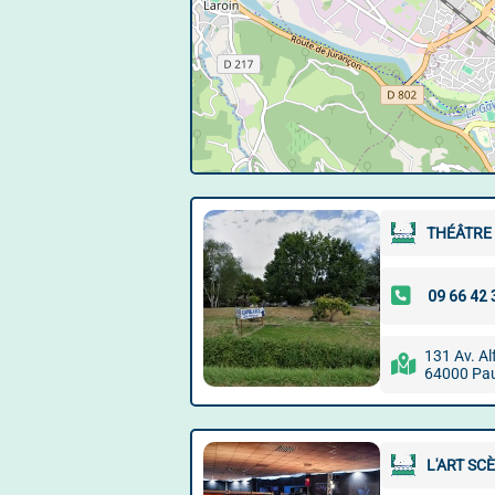
THÉÂTRE
131 Av. Al
64000 Pa
L'ART SC