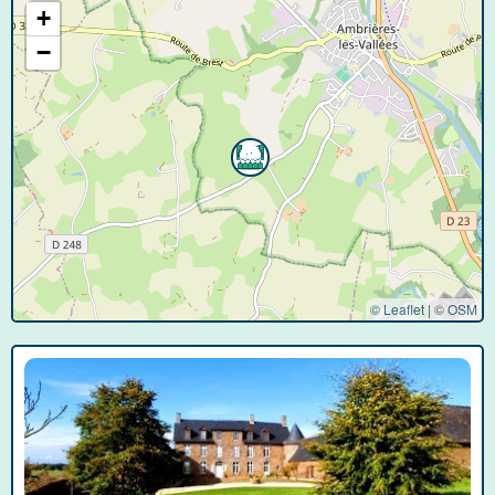
+
−
© Leaflet
|
©
OSM