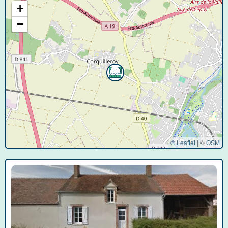
+
−
© Leaflet
|
©
OSM